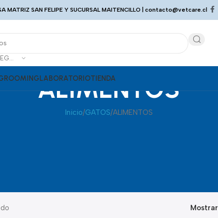
A MATRIZ SAN FELIPE Y SUCURSAL MAITENCILLO |
contacto@vetcare.cl
SELECCIONAR CATEGORÍA
GROOMING
ALIMENTOS
LABORATORIO
TIENDA
Inicio
GATOS
ALIMENTOS
ado
Mostra