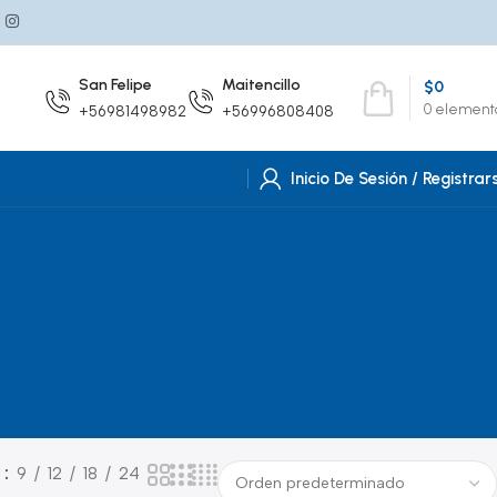
San Felipe
Maitencillo
$
0
0
element
+56981498982
+56996808408
Inicio De Sesión / Registrar
r
9
12
18
24