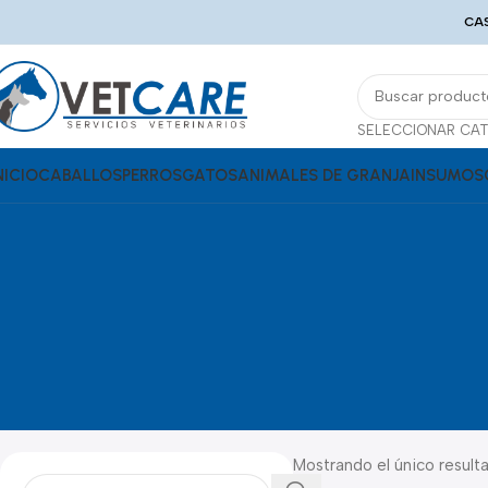
CAS
NICIO
CABALLOS
PERROS
GATOS
ANIMALES DE GRANJA
INSUMOS
Mostrando el único result