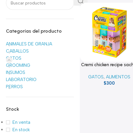
Categorías del producto
ANIMALES DE GRANJA
CABALLOS
GATOS
Cremi chicken recipe sac
Añadir Al Carrito
GROOMING
INSUMOS
GATOS
,
ALIMENTOS
LABORATORIO
$
300
PERROS
Stock
En venta
En stock